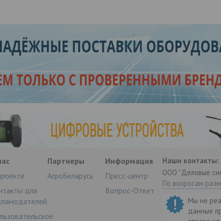
нас
Партнеры
Информация
Наши контакты:
ООО "Деловые си
проекте
АгроБеларусь
Пресс-центр
По вопросам раз
нтакты для
Вопрос-Ответ
Мы не ре
кламодателей
данные п
льзовательское