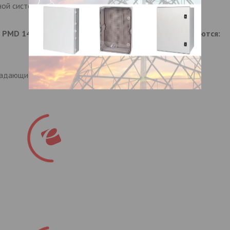
й системой используется для перекачки жидкостей в
MD 14200R CW 14 л/мин., 200 bar, 1450 1/мин. являются:
ладающие долгим сроком службы.