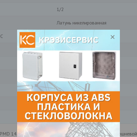
1/2
Латунь никелированная
°C
+60
3/8
50
Плунжерный
Правый
PMD
Италия
MD 14200R CW 14 л/мин., 200 bar, 1450 1/мин. трехпоршневой