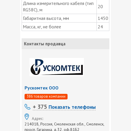
Длина измерительного кабеля (тип
20
RG58C), м
Габаритная высота, мм
1450
Масса, кг, не более
24
Контакты продавца
Рускомтек ООО
386 товаров компании
+ 375
Показать телефоны
Адрес:
214018, Россия, Смоленская обл., Смоленск,
просп. Гагарина, д.32, оф.81Б2