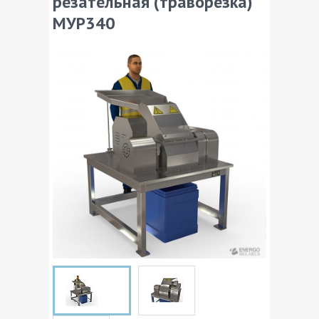
резательная (траворезка)
МУР340