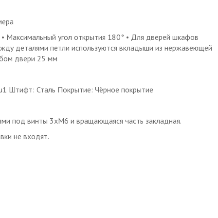
мера
х • Максимальный угол открытия 180° • Для дверей шкафов
ежду деталями петли используются вкладыши из нержавеющей
ибом двери 25 мм
u1 Штифт: Сталь Покрытие: Чёрное покрытие
ями под винты 3хМ6 и вращающаяся часть закладная.
вки не входят.