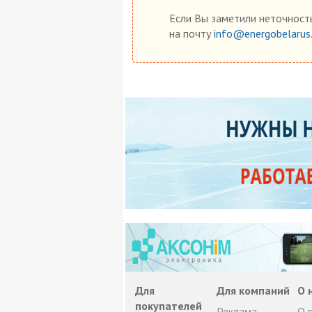
Если Вы заметили неточность
на почту
info@energobelarus
Для
Для компаний
О 
покупателей
Реклама
О 