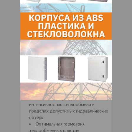
полным циклом производства.
Адаптация теплообменных
аппаратов под тяжелые условия
эксплуатации при низком качестве
теплоносителя.
Постоянное наличие всех
комплектующих, нет зависимости от
импорта.
Срок изготовления в среднем 5-7
рабочих дней.
Возможность расширенной
гарантии.
Обеспечение передачи требуемого
количества тепла от одной среды к
другой с получением необходимых
конечных температур с максимальной
интенсивностью теплообмена в
пределах допустимых гидравлических
потерь.
Оптимальная геометрия
теплообменных пластин,