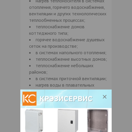
нагрев теплоносителя в системах
отопления, горячего водоснабжения,
вентиляции и других технологических
теплообменных процессах;
теплоснабжение домов
коттеджного типа;
горячее водоснабжение душевых
сеток на производстве;
в системах напольного отопления;
теплоснабжение высотных домов;
теплоснабжение небольших
районов;
в системах приточной вентиляции;
нагрев воды в плавательных
бассейнах;
другие технологические
теплообменные процессы.
Преимущества:
Белорусский производитель с