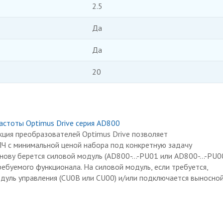
2.5
Да
Да
20
астоты Optimus Drive серия AD800
ция преобразователей Optimus Drive позволяет
ПЧ с минимальной ценой набора под конкретную задачу
снову берется силовой модуль (AD800-…-PU01 или AD800-…-PU0
ребуемого функционала. На силовой модуль, если требуется,
дуль управления (CU0B или CU00) и/или подключается выносно