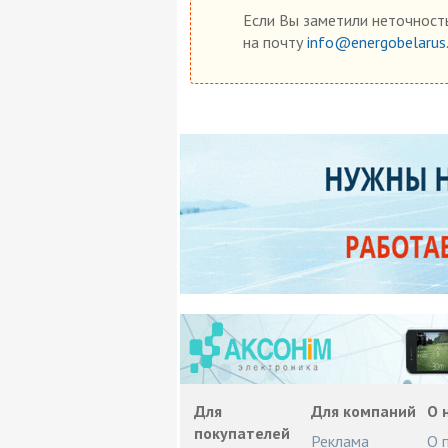
Если Вы заметили неточность
на почту
info@energobelarus
Для
Для компаний
О 
покупателей
Реклама
О 