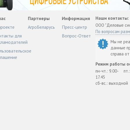
нас
Партнеры
Информация
Наши контакты:
ООО "Деловые си
проекте
АгроБеларусь
Пресс-центр
По вопросам раз
нтакты для
Вопрос-Ответ
Мы не ре
кламодателей
данные п
льзовательское
справа о
глашение
Режим работы о
пн-чт.: 9.00-
пт.
17.45
сб-вс.: выходной