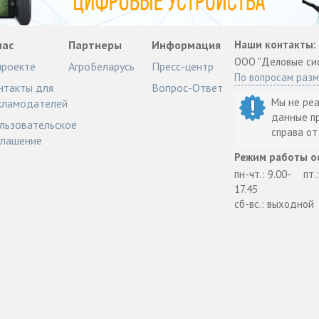
нас
Партнеры
Информация
Наши контакты:
ООО "Деловые си
проекте
АгроБеларусь
Пресс-центр
По вопросам раз
нтакты для
Вопрос-Ответ
Мы не ре
кламодателей
данные п
льзовательское
справа о
глашение
Режим работы о
пн-чт.: 9.00-
пт.
17.45
сб-вс.: выходной