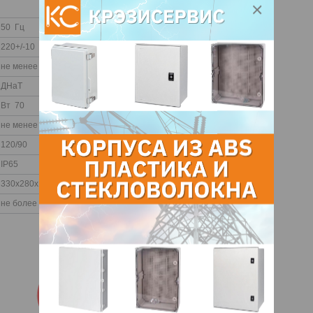
50 Гц
220+/-10 B
не менее 0,9
ДНаТ
Вт 70
не менее 50 %
120/90
IP65
330х280х105
не более 4,9 кг