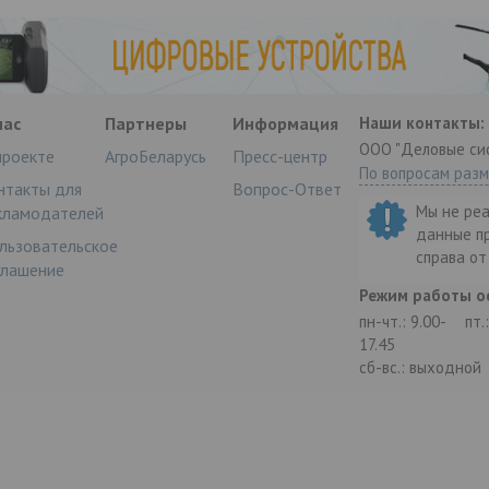
нас
Партнеры
Информация
Наши контакты:
ООО "Деловые си
проекте
АгроБеларусь
Пресс-центр
По вопросам раз
нтакты для
Вопрос-Ответ
Мы не ре
кламодателей
данные п
льзовательское
справа о
глашение
Режим работы о
пн-чт.: 9.00-
пт.
17.45
сб-вс.: выходной