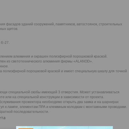
ия фасадов зданий сооружений, памятников, автостоянок, строительных
ных щитов.
 Е-27.
авлением алюминия и окрашен полиэфирной порошковой краской.
лен из светотехнического алюминия фирмы «ALANOD».
нное.
а полиэфирной порошковой краской и имеет специальную шкалу для точной
мощи специальной скобы имеющей 3 отверстия. Может устанавливаться
е или на специальной конструкции в зависимости от проекта.
бслуживания прожектора необходимо открыть два замка и на шарнирах
туп к лампе, элементам ПРА и клеммным колодкам с монтажными проводами.
братной последовательности.
ета