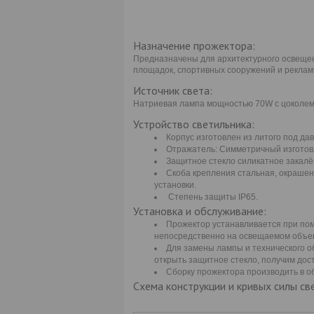
Назначение прожектора:
Предназначены для архитектурного освещен
площадок, спортивных сооружений и реклам
Источник света:
Натриевая лампа мощностью 70W с цоколем
Устройство светильника:
Корпус изготовлен из литого под д
Отражатель: Симметричный изготов
Защитное стекло силикатное закалё
Скоба крепления стальная, окрашен
установки.
Степень защиты IP65.
Установка и обслуживание:
Прожектор устанавливается при по
непосредственно на освещаемом объект
Для замены лампы и технического о
открыть защитное стекло, получим дос
Сборку прожектора производить в о
Схема конструкции и кривых силы св