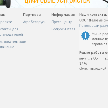
нас
Партнеры
Информация
Наши контакты:
ООО "Деловые си
проекте
АгроБеларусь
Пресс-центр
По вопросам раз
нтакты для
Вопрос-Ответ
Мы не ре
кламодателей
данные п
льзовательское
справа о
глашение
Режим работы о
пн-чт.: 9.00-
пт.
17.45
сб-вс.: выходной