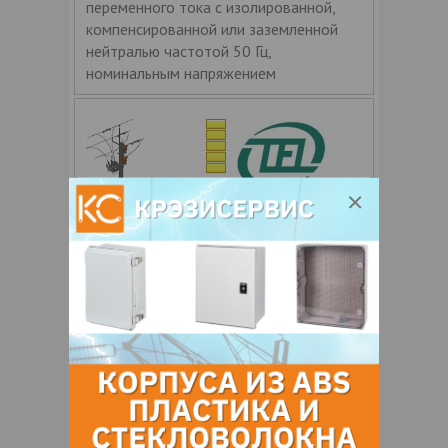
переменного тока с изолированной,
компенсированной или заземленной
нейтралью частотой 50 Гц,
номинальным напряжением
4.8
Таврида Электрик Б
П ЗАО
Цена по запросу
Опт
+ 375
Показать т
елефоны
ЗАКАЗАТЬ
Реклоузер вакуумный (Rec25_Al1_L5)
Реклоузер TER_Rec25_Al1_L5
предназначен для применения в