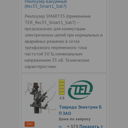
Реклоузер вакуумный
(Rec35_Smart1_Sub7)
Реклоузер SMART35 (применение
TER_Rec35_Smart1_Sub7) –
предназначен для коммутации
электрических цепей при нормальных и
аварийных режимах в сетях
трехфазного переменного тока
частотой 50 Гц номинальным
напряжением 35 кВ. Технические
характеристики:
4.8
Таврида Электрик Б
П ЗАО
Цена по запросу
Опт
+ 375
Показать т