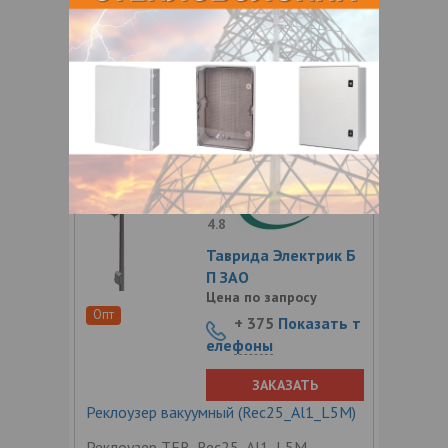
воздушных распределительных сетях
трехфазного переменного тока с
изолированной, компенсированной или
заземленной нейтралью частотой 50
Гц, номинальным напряжением до 20 кВ
в качестве
4.8
Таврида Электрик Б
П ЗАО
Цена по запросу
Опт
+ 375
Показать т
елефоны
ЗАКАЗАТЬ
Реклоузер вакуумный (Rec25_Al1_L5M)
Реклоузер TER_Rec25_Al1_L5M