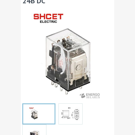
24В DС