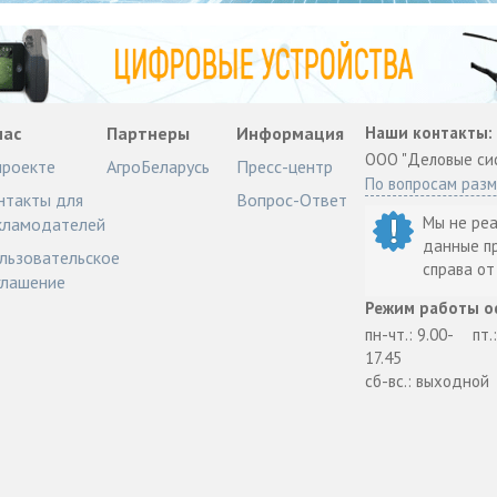
нас
Партнеры
Информация
Наши контакты:
ООО "Деловые си
проекте
АгроБеларусь
Пресс-центр
По вопросам раз
нтакты для
Вопрос-Ответ
Мы не ре
кламодателей
данные п
льзовательское
справа о
глашение
Режим работы о
пн-чт.: 9.00-
пт.
17.45
сб-вс.: выходной