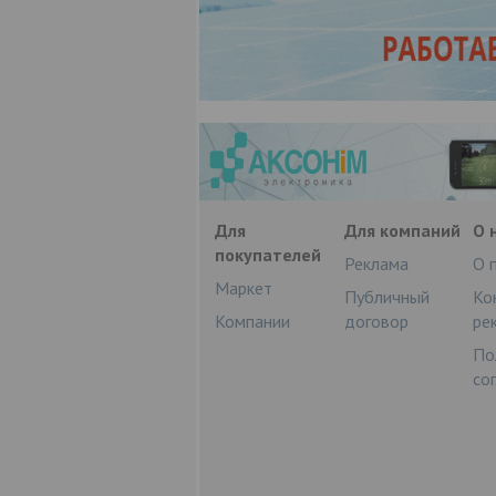
Для
Для компаний
О 
покупателей
Реклама
О 
Маркет
Публичный
Ко
Компании
договор
ре
По
со