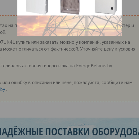
гах на портале EnergoBelarus.by носит справочный характер и
ой.
1K4L купить или заказать можно у компаний, указанных на
на может отличаться от фактической. Уточняйте цену и условия
.
ериалов активная гиперссылка на EnergoBelarus.by
 или ошибку в описании или цене, пожалуйста, сообщите нам
.by
.