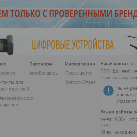
нас
Партнеры
Информация
Наши контакты:
ООО "Деловые си
проекте
АгроБеларусь
Пресс-центр
По вопросам раз
нтакты для
Вопрос-Ответ
Мы не ре
кламодателей
данные п
льзовательское
справа о
глашение
Режим работы о
пн-чт.: 9.00-
пт.
17.45
сб-вс.: выходной