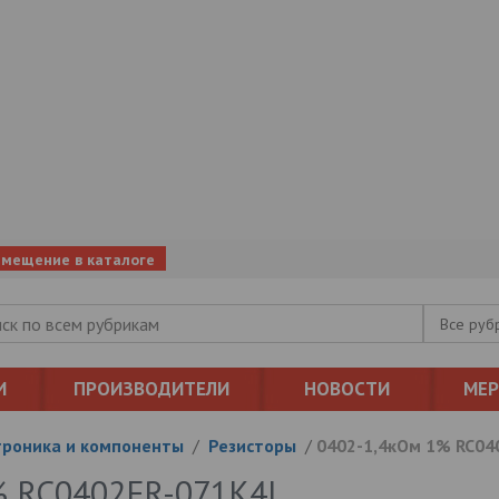
змещение в каталоге
Все руб
И
ПРОИЗВОДИТЕЛИ
НОВОСТИ
МЕ
троника и компоненты
/
Резисторы
/
0402-1,4кОм 1% RC04
% RC0402FR-071K4L