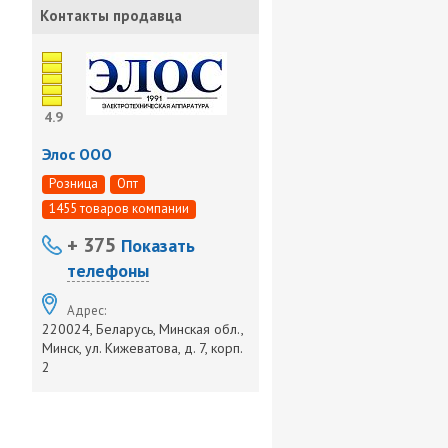
Контакты продавца
4.9
Элос ООО
Розница
Опт
1455 товаров компании
+ 375
Показать
телефоны
Адрес:
220024, Беларусь, Минская обл.,
Минск, ул. Кижеватова, д. 7, корп.
2