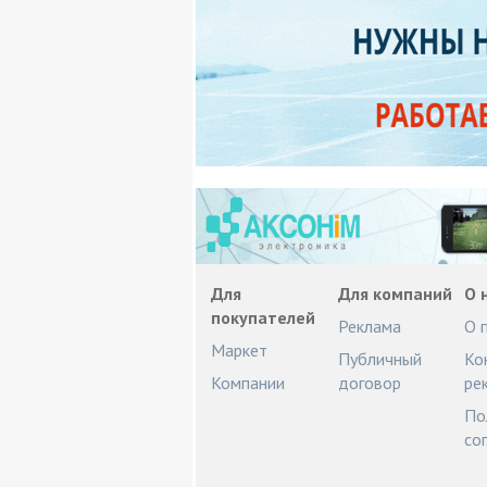
Для
Для компаний
О 
покупателей
Реклама
О 
Маркет
Публичный
Ко
Компании
договор
ре
По
со