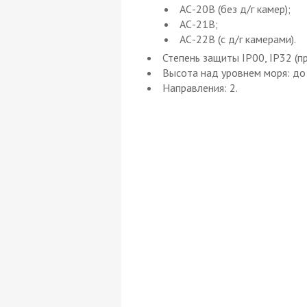
АС-20В (без д/г камер);
АС-21В;
АС-22В (с д/г камерами).
Степень защиты IP00, IP32 (пр
Высота над уровнем моря: до
Направления: 2.