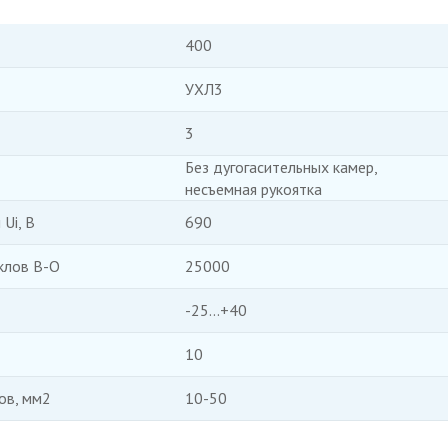
400
УХЛ3
3
Без дугогасительных камер,
несъемная рукоятка
Ui, В
690
клов В-О
25000
-25...+40
10
ов, мм2
10-50