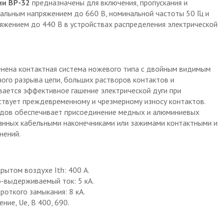
ии ВР-32
предназначены для включения, пропускания и
альным напряжением до 660 В, номинальной частоты 50 Гц и
яжением до 440 В в устройствах распределения электрической
енена контактная система ножевого типа с двойным видимым
ого разрыва цепи, больших растворов контактов и
вается эффективное гашение электрической дуги при
тствует преждевременному и чрезмерному износу контактов.
одов обеспечивает присоединение медных и алюминиевых
анных кабельными наконечниками или зажимами контактными и
нений.
рытом воздухе Ith: 400 А.
-выдерживаемый ток: 5 кА.
откого замыкания: 8 кА.
ие, Ue, В 400, 690.