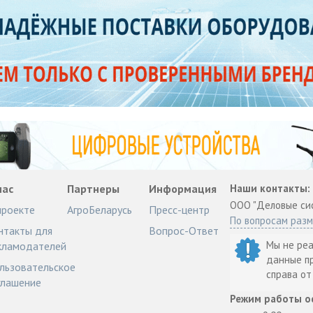
нас
Партнеры
Информация
Наши контакты:
ООО "Деловые си
проекте
АгроБеларусь
Пресс-центр
По вопросам раз
нтакты для
Вопрос-Ответ
Мы не ре
кламодателей
данные п
льзовательское
справа о
глашение
Режим работы о