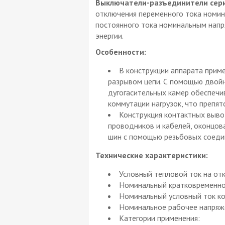
Выключатели-разъединители сер
отключения переменного тока номин
постоянного тока номинальным напр
энергии.
Особенности:
В конструкции аппарата прим
разрывом цепи. С помощью двойн
дугогасительных камер обеспечи
коммутации нагрузок, что препя
Конструкция контактных выв
проводников и кабелей, оконцов
шин с помощью резьбовых соеди
Технические характеристики:
Условный тепловой ток на отк
Номинальный кратковременно
Номинальный условный ток кор
Номинальное рабочее напряжен
Категории применения: