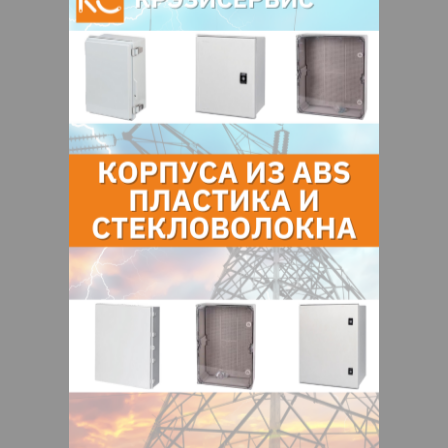
Нейтральный уровень pH=7., а затем
водой.
• Для пассивации поверхностей
используйте SteelTEX® PREVENT
Используйте данный реагент со
специальным насосным оборудованием
торговой марки Pump Eliminate ®.
ОБЩИЕ ХИМИКО-ФИЗИЧЕСКИЕ
ХАРАКТЕРИСТИКИ
Внешний вид
Жидкость
Цвет
Желтый
PH (раствор 10%)
1, 2 ± 0, 2
Удельный вес
1,250 ± 0,010 г / см ³
Точка кипения
100 °C
Цена без учета НДС