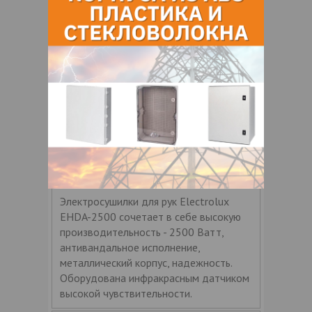
Сушилка для рук Electrolux EHDA-2500
Электросушилки для рук Electrolux
EHDA-2500 сочетает в себе высокую
производительность - 2500 Ватт,
антивандальное исполнение,
металлический корпус, надежность.
Оборудована инфракрасным датчиком
высокой чувствительности.