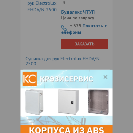
5
Будалекс ЧТУП
Цена по запросу
+ 375
Показать т
елефоны
ЗАКАЗАТЬ
Сушилка для рук Electrolux EHDA/N-
2500
Мощность нагрева 2.5 кВт
Потребляемая мощность 2.5 кВт
Управление инфракрасный датчик
Напряжение питания 220 В~50 Гц
Скорость воздушного потока до 30 м/с
Материал металлический корпус
(внутренняя часть — силумин) Вес 6 кг
Размеры прибора (ШхВхГ)