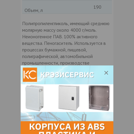
190
Объем, л
Полипропиленгликоль, имеющий среднюю
молярную массу около 4000 г/моль.
Неионогенное ПАВ. 100% активного
вещества. Пеногаситель. Используется в
процессах бумажной, пищевой,
полиграфической, автомобильной
промышленности, производстве
лубрикантов и др.
Торговое
ROKAMER PP4000 /
название
РОКАМЕР ПП4000
Полипропиленгликоль
Химическое
Polypropylene glycol
название
Внешний вид
жидкость без цвета
Страна
ПОЛЬША
происхождения