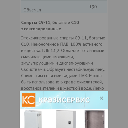
190
Объем, л
Спирты C9-11, богатые C10
этоксилированные
Этоксилированные спирты C9-11, богатые
C10. Неионогенное ПАВ. 100% активного
вещества. ГЛБ 13,2. Обладает отличными
смачивающими, моющими,
эмульгирующими и диспегирующими
Свойствами. Образует нестабильную пену.
Совместим со всеми видами ПАВ. Может
быть использовано в среде окислителей,
восстановителей и в жесткой воде. Легко
биоразлагаемый. Применяется в средствах
для чистки твердых поверхностей,
профессиональных средствах для чистки
промышленных и общественных объектов,
средствах защиты растений и др.