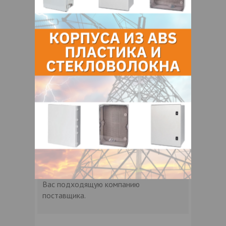
Спирты C9-11, богатые
C10 этоксилированные
Химическое
Alcohols, C9-11-iso-,
название
C10-rich, ethoxylated
INCI
Isodeceth-7
прозрачная или слегка
Внешний вид
мутная жидкость
Страна
ПОЛЬША
происхождения
Контакты продавца
Оставьте электронный заказ с помощью
кнопки "Заказать" и мы подберем для
Вас подходящую компанию
поставщика.