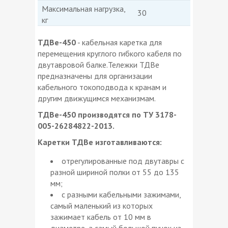
Максимальная нагрузка,
30
кг
ТДВе-450
- кабельная каретка для
перемещения круглого гибкого кабеля по
двутавровой балке.Тележки ТДВе
предназначены для организации
кабельного токоподвода к кранам и
другим движущимся механизмам.
ТДВе-450 производятся по ТУ 3178-
005-26284822-2013.
Каретки ТДВе изготавливаются:
отрегулированные под двутавры с
разной шириной полки от 55 до 135
мм;
с разными кабельными зажимами,
самый маленький из которых
зажимает кабель от 10 мм в
диаметре, а самый большой пучок из