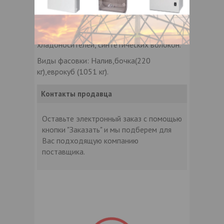
маслянистой консистенции. Используется в
качестве сырья для производства
автомобильных антифризов, тосолов,
растворителей, теплоносителей и
хладоносителей, синтетических волокон.
Виды фасовки: Налив,бочка(220
кг),еврокуб (1051 кг).
Контакты продавца
Оставьте электронный заказ с помощью
кнопки "Заказать" и мы подберем для
Вас подходящую компанию
поставщика.