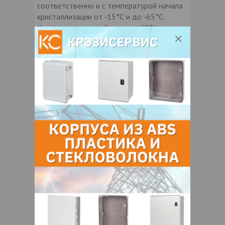
соответственно и с температурой начала
кристаллизации от -15°С и до -65°С.
Концентрированный раствор 65%
этиленгликоля предназначен для
использования на объектах с холодным
климатом, а также используется для
получения растворов этиленгликоля с
меньшей концентрацией.
Водные растворы этиленгликоля имеют
низкие температуры замерзания,
благодаря чему этиленгликоль широко
применяется для приготовления
антифризов ( Этиленгликоль очень
гигроскопичен и хорошо растворяет
сложные эфиры, смолы, красители и
некоторые вещества растительного
происхождения.
Этиленгликоль двухатомный спирт,
прозрачная бесцветная жидкость немного