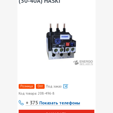
(30-40А) HASKI
Розница
Опт
Под заказ
Код товара:
208-496-8
+ 375
Показать телефоны