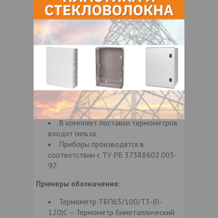
(штуцера) - 9мм.
Материал корпуса: ТБП63 - сталь
оцинкованная; ТБП100, ТБП160 -
сталь черная.
Материал ободка: ТБП63 - сталь
нержавеющая зеркальная; ТБП100,
ТБП160 - сталь черная.
Материал циферблата: сталь,
окрашенная в белый цвет.
Условное давление измеряемой
среды - до 6МПа.
В комплект поставки термометров
входит гильза.
Приборы производятся в
соответствии с ТУ РБ 37388602.003-
97.
Примеры обозначения:
Термометр ТБП63/100/Т3-(0-
120)С – Термометр биметаллический