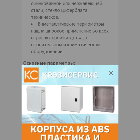
оцинкованной или нержавеющей
стали, стекло циферблата
техническое.
Биметаллические термометры
нашли широкое применение во всех
отраслях производства, в
отопительном и климатическом
оборудовании.
Основные параметры:
Резьба гильзы - G1/2.
Материал гильзы - латунь.
Степень защиты по ГОСТ 14254-
96: IP40.
Средний срок службы приборов - 8
лет.
Измерительный элемент - спираль
биметаллическая.
Стекло: техническое.
Наружный диаметр втулки