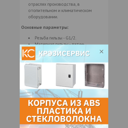
отраслях производства, в
отопительном и климатическом
оборудовании.
Основные параметры:
Резьба гильзы - G1/2.
Материал гильзы - латунь.
Степень защиты по ГОСТ 14254-
96: IP40.
Средний срок службы приборов - 8
лет.
Измерительный элемент - спираль
биметаллическая.
Стекло: техническое.
Наружный диаметр втулки
(штуцера) - 9мм.
Материал корпуса: ТБП63 - сталь
оцинкованная; ТБП100, ТБП160 -
сталь черная.
Материал ободка: ТБП63 - сталь