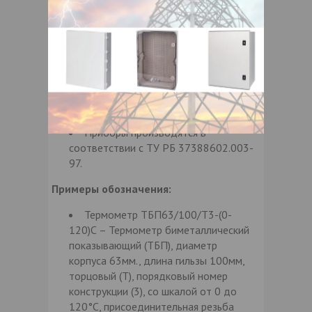
нержавеющая зеркальная; ТБП100,
ТБП160 - сталь черная.
Материал циферблата: сталь,
окрашенная в белый цвет.
Условное давление измеряемой
среды - до 6МПа.
В комплект поставки термометров
входит гильза.
Приборы производятся в
соответствии с ТУ РБ 37388602.003-
97.
Примеры обозначения:
Термометр ТБП63/100/Т3-(0-
120)С – Термометр биметаллический
показывающий (ТБП), диаметр
корпуса 63мм., длина гильзы 100мм,
торцовый (Т), порядковый номер
конструкции (3), со шкалой от 0 до
120°С, присоединительная резьба