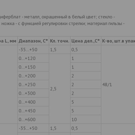
иферблат - металл, окрашенный в белый цвет; стекло -
 ножка - с функцией регулировки стрелки; материал гильзы -
а L, мм
Диапазон, С°
Кл. точн.
Цена дел.,С°
К-во, шт.в упак
-35…+50
1,5
0,5
0…+120
1
0…+150
1
0…+200
2
0…+250
2
48/1
2,5
0…+300
2
0…+400
5
0…+450
5
0…+600
10
-35…+50
1,5
0,5