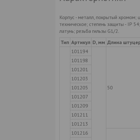
Корпус - металл, покрытый хромом; ц
техническое; степень защиты - ІР 54;
латунь; резьба гильзы G1/2.
Тип
Артикул
D, мм
Длина штуцер
101194
101198
101201
101203
101205
50
101207
101209
101211
101213
101216