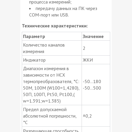
процесса измерений;
передачу данных на ПК через
СОМ-порт или USB.
Технические характеристики:
Параметр
Значение
Количество каналов
2
измерения
Индикатор
ЖКИ
Диапазон измерения в
зависимости от НСХ
термопреобразователя, °С:
-50…180
50М, 100М (W100=1,4280),
-50…500
50П, 100П, Pt50, Pt100,(
w=1.391;w=1.385)
Предел допускаемой
абсолютной погрешности,
±0,2
°С
Разрешающая способность