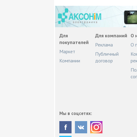
Для
Для компаний
О 
покупателей
Реклама
О 
Маркет
Публичный
Ко
Компании
договор
ре
По
со
Мы в соцсетях: