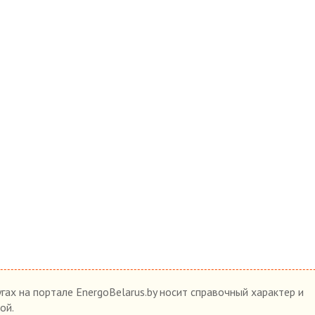
гах на портале EnergoBelarus.by носит справочный характер и
ой.