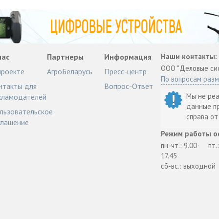
нас
Партнеры
Информация
Наши контакты:
ООО "Деловые си
проекте
АгроБеларусь
Пресс-центр
По вопросам раз
нтакты для
Вопрос-Ответ
Мы не ре
кламодателей
данные п
льзовательское
справа о
глашение
Режим работы о
пн-чт.: 9.00-
пт.
17.45
сб-вс.: выходной