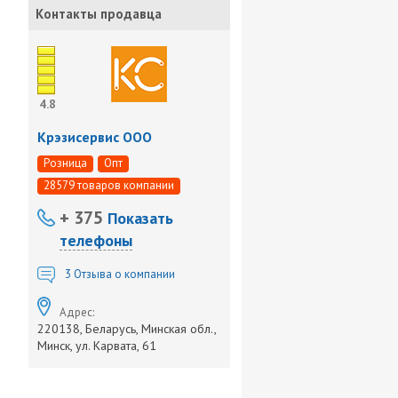
Контакты продавца
4.8
Крэзисервис ООО
Розница
Опт
28579 товаров компании
+ 375
Показать
телефоны
3
Отзыва о компании
Адрес:
220138, Беларусь, Минская обл.,
Минск, ул. Карвата, 61