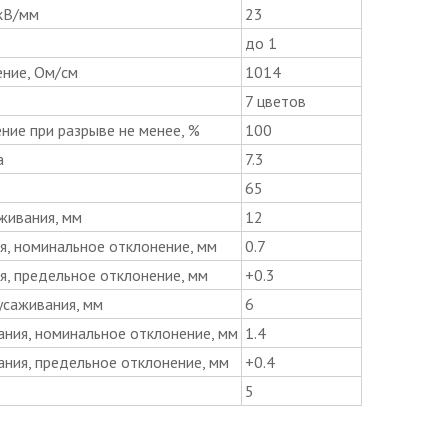
 кВ/мм
23
до 1
ение, Ом/см
1014
7 цветов
ние при разрыве не менее, %
100
а
7.3
65
живания, мм
12
я, номинальное отклонение, мм
0.7
, предельное отклонение, мм
+0.3
саживания, мм
6
ния, номинальное отклонение, мм
1.4
ния, предельное отклонение, мм
+0.4
5