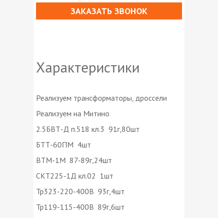
ЗАКАЗАТЬ ЗВОНОК
Характеристики
Реализуем трансформаторы, дроссели
Реализуем на Митино
2.5БВТ-Д п.518 кл.3 91г,80шт
БТТ-60ПМ 4шт
ВТМ-1М 87-89г,24шт
СКТ225-1Д кл.02 1шт
Тр323-220-400В 93г,4шт
Тр119-115-400В 89г,6шт