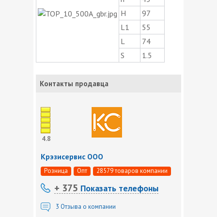
H
97
L1
55
L
74
S
1.5
Контакты продавца
4.8
Крэзисервис ООО
Розница
Опт
28579 товаров компании
+ 375
Показать телефоны
3
Отзыва о компании