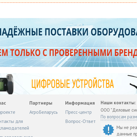
нас
Партнеры
Информация
Наши контакты:
ООО "Деловые си
проекте
АгроБеларусь
Пресс-центр
По вопросам раз
нтакты для
Вопрос-Ответ
Мы не ре
кламодателей
данные п