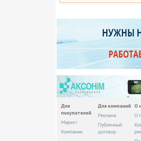
Для
Для компаний
О 
покупателей
Реклама
О 
Маркет
Публичный
Ко
Компании
договор
ре