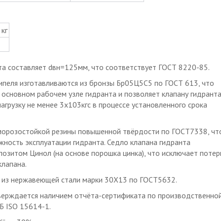
кг
та составляет dвн=125мм, что соответствует ГОСТ 8220-85.
нипеля изготавливаются из бронзы Бр05Ц5С5 по ГОСТ 613, что
основном рабочем узле гидранта и позволяет клапану гидрант
агрузку не менее 3х103кгс в процессе установленного срока
 морозостойкой резины повышенной твёрдости по ГОСТ7338, чт
ность эксплуатации гидранта. Седло клапана гидранта
озитом Цинол (на основе порошка цинка), что исключает поте
клапана.
 из нержавеющей стали марки 30Х13 по ГОСТ5632.
верждается наличием отчёта-сертификата по производственно
Б ISO 15614-1.