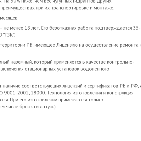
” на 30% ниже, чем вес чугунных гидрантов других
 преимуществах при их транспортировке и монтаже.
месяцев.
 не менее 18 лет. Его безотказная работа подтверждается 35-
 “ГЗК”.
территории РБ, имеющее Лицензию на осуществление ремонта 
ный наземный, который применяется в качестве контрольно-
о включения стационарных установок водопенного
 наличие соответствующих лицензий и сертификатов РБ и РФ, 
 9001-2001, 18000. Технология изготовления и конструкция
тся. При его изготовлении применяются только
м числе бронза и латунь).