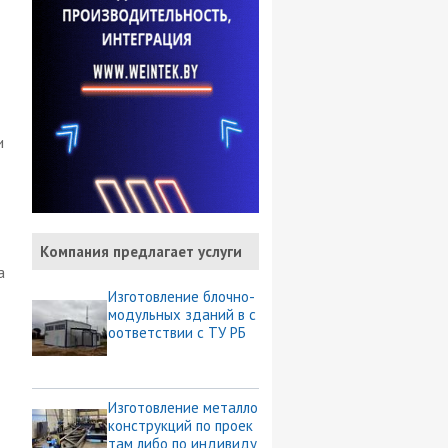
и
Компания предлагает услуги
а
Изготовление блочно-
модульных зданий в с
оответствии с ТУ РБ
Изготовление металло
конструкций по проек
там либо по индивиду