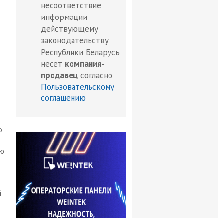
несоответствие
информации
действующему
законодательству
Республики Беларусь
несет
компания-
продавец
согласно
Пользовательскому
а
соглашению
о
рю
й