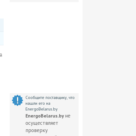
й
Сообщите поставщику, что
нашли его на
EnergoBelarus.by
не
EnergoBelarus.by
осуществляет
проверку