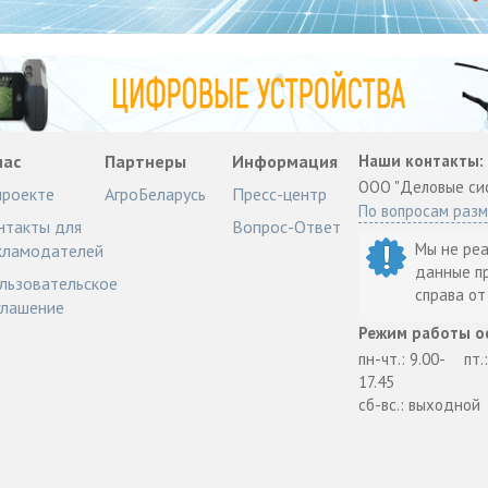
нас
Партнеры
Информация
Наши контакты:
ООО "Деловые си
проекте
АгроБеларусь
Пресс-центр
По вопросам раз
нтакты для
Вопрос-Ответ
Мы не ре
кламодателей
данные п
льзовательское
справа о
глашение
Режим работы о
пн-чт.: 9.00-
пт.
17.45
сб-вс.: выходной