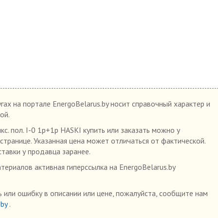
гах на портале EnergoBelarus.by носит справочный характер и
ой.
с. пол. I-0 1р+1р HASKI купить или заказать можно у
 странице. Указанная цена может отличаться от фактической.
ставки у продавца заранее.
ериалов активная гиперссылка на EnergoBelarus.by
 или ошибку в описании или цене, пожалуйста, сообщите нам
.by
.