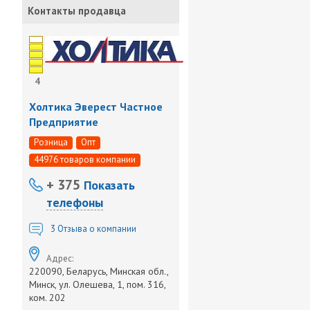
Контакты продавца
4
Холтика Эверест Частное
Предприятие
Розница
Опт
44976 товаров компании
+ 375
Показать
телефоны
3
Отзыва о компании
Адрес:
220090, Беларусь, Минская обл.,
Минск, ул. Олешева, 1, пом. 316,
ком. 202