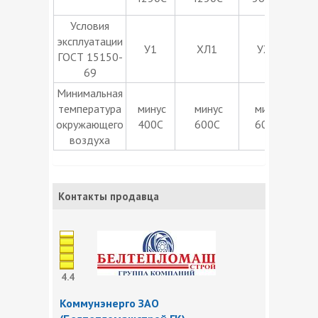
Условия
эксплуатации
У1
ХЛ1
УХЛ1
ГОСТ 15150-
69
Минимальная
температура
минус
минус
минус
ми
окружающего
400С
600С
600С
воздуха
Контакты продавца
4.4
Коммунэнерго ЗАО