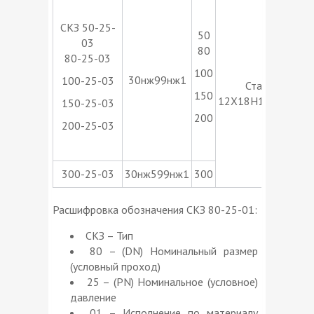
Т
СКЗ 50-25-
50
03
80
80-25-03
100
30нж99нж1
100-25-03
Сталь
150
12Х18Н12М3ТЛ
150-25-03
о
200
200-25-03
300-25-03
30нж599нж1
300
Расшифровка обозначения СКЗ 80-25-01:
СКЗ – Тип
80 – (DN) Номинальный размер
(условный проход)
25 – (РN) Номинальное (условное)
давление
01 – Исполнение по материалу