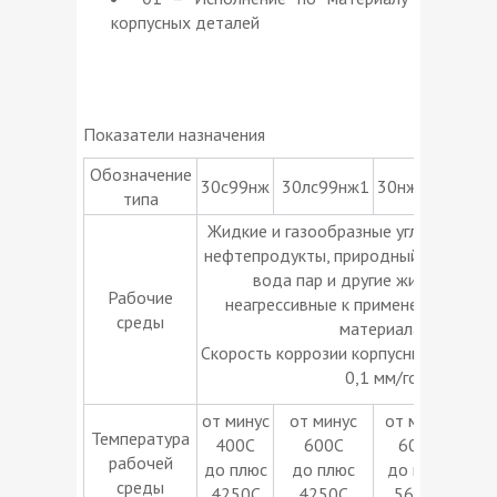
корпусных деталей
Показатели назначения
Обозначение
30с99нж
30лc99нж1
30нж99нж
30
типа
Жидкие и газообразные углеводород
нефтепродукты, природный газ, газок
вода пар и другие жидкости и 
Рабочие
неагрессивные к примененным в з
среды
материалам.
Скорость коррозии корпусных детале
0,1 мм/год
от минус
от минус
от минус
о
Температура
400С
600С
600С
рабочей
до плюс
до плюс
до плюс
среды
4250С
4250С
5650С
565