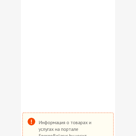
Информация о товарах и
услугах на портале
EnergoBelarus.by носит