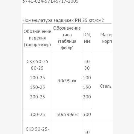
3741-024-57146717-2005
Номенклатура задвижек PN 25 кгс/см2
Обозначение
Обозначение
типа
DN,
Материал
изделия
(таблица
мм
корпуса
(типоразмер)
фигур)
Т
СКЗ 50-25
50
80-25
80
100-25
100
30с99нж
Сталь 20Л
150-25
150
о
200-25
200
300-25
30с599нж
300
Т
СКЗ 50-25-
50