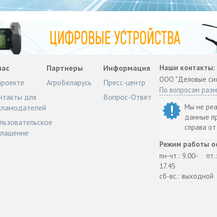
нас
Партнеры
Информация
Наши контакты:
ООО "Деловые си
проекте
АгроБеларусь
Пресс-центр
По вопросам раз
нтакты для
Вопрос-Ответ
Мы не ре
кламодателей
данные п
льзовательское
справа о
глашение
Режим работы о
пн-чт.: 9.00-
пт.
17.45
сб-вс.: выходной