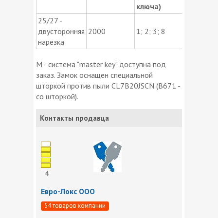
ключа)
25/27 -
KTP; KT
двусторонняя
2000
1; 2; 3; 8
KTDS
нарезка
M - система "master key" доступна под
заказ. Замок оснащен специальной
шторкой против пыли CL7B20JSCN (B671 -
co шторкой).
Контакты продавца
4
Евро-Локс OOO
54 товаров компании