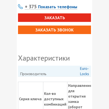
+ 375
Показать телефоны
ЗАКАЗАТЬ
ЗАКАЗАТЬ ЗВОНОК
Характеристики
Euro-
Производитель
Locks
Направление
для
Доступ
Кол-во
открытия
вариан
Серия ключа
доступных
замка
комбин
комбинаций
(оборот
ключей