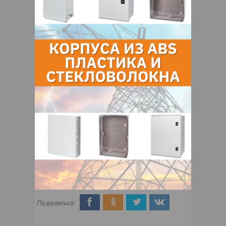
Для подготовки к совещанию белорусская
сторона ответила на 90 вопросов других
стран по своему докладу и сформировала
225 вопросов к национальным отчетам
других государств.
Объединенная конвенция, заключенная
под эгидой МАГАТЭ в 1997 году,
объединяет 92 страны, и Беларусь
является участником с 2003 года, активно
участвующим в обзорных совещаниях, на
которых рассматриваются вопросы
безопасности обращения с отработанным
топливом и радиоактивными отходами.
Фото:
Дата публикации:
16.03.2025
985
Поделиться: