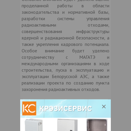
проделанной работы в области
законодательства и нормативной базы,
разработки системы управления
радиоактивными отходами,
совершенствования инфраструктуры
ядерной и радиационной безопасности, а
также укрепления кадрового потенциала.
Особое внимание будет уделено
сотрудничеству с МАГАТЭ и
международными организациями в ходе
строительства, пуска в эксплуатацию и
эксплуатации Белорусской АЭС, а также
реализации проекта по созданию пункта
захоронения радиоактивных отходов.
Кроме того, белорусская делегация
представит достижения в рамках
выполнения обязательств по Конвенции,
расскажет о лучших практиках и ключевых
задачах на будущее.