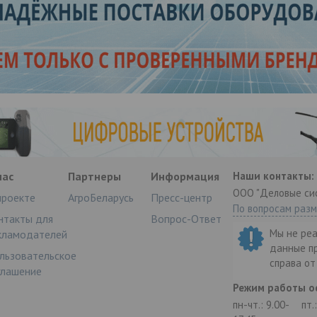
нас
Партнеры
Информация
Наши контакты:
ООО "Деловые си
проекте
АгроБеларусь
Пресс-центр
По вопросам раз
нтакты для
Вопрос-Ответ
Мы не ре
кламодателей
данные п
льзовательское
справа о
глашение
Режим работы о
пн-чт.: 9.00-
пт.