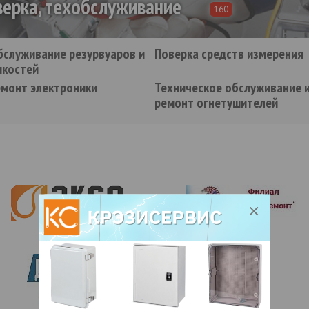
верка, техобслуживание
160
бслуживание резурвуаров и
Поверка средств измерения
мкостей
емонт электроники
Техническое обслуживание 
ремонт огнетушителей