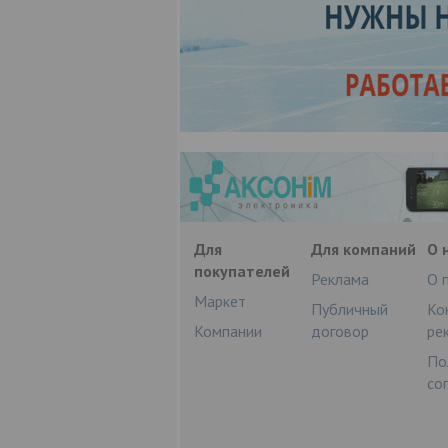
Для
Для компаний
О 
покупателей
Реклама
О 
Маркет
Публичный
Ко
Компании
договор
ре
По
со