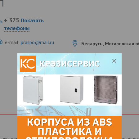
П
+ 375
Показать
телефоны
e-mail:
praspo@mail.ru
Беларусь, Могилевская обл
ики, ремни, цепи, резино-технические изделия, электо-техничес