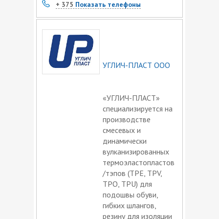
+ 375
Показать телефоны
УГЛИЧ-ПЛАСТ ООО
«УГЛИЧ-ПЛАСТ»
специализируется на
производстве
смесевых и
динамически
вулканизированных
термоэластопластов
/тэпов (TPE, TPV,
TPO, TPU) для
подошвы обуви,
гибких шлангов,
резину для изоляции