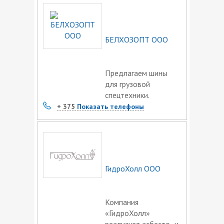
БЕЛХОЗОПТ ООО
Предлагаем шины
для грузовой
спецтехники.
+ 375
Показать телефоны
ГидроХолл ООО
Компания
«ГидроХолл»
реализует асбесто- и