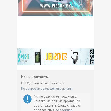
Насосное оборудование
Низковольтная аппаратура
Оборудование для водоснабжения и
канализации
Обучение
Отопительное оборудование
Переработка
Приводная техника
Программное обеспечение
Проектирование и монтаж
Наши контакты:
Противопожарное оборудование
ООО "Деловые системы связи"
Ремонтное оборудование
По вопросам размещения рекламы
Сварочное оборудование
Мы не реализуем продукцию,
контактные данные продавцов
Светотехническая продукция
расположены в блоке справа от
Силовые конденсаторы
предложения.
подробнее