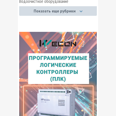
Водоочистное оборудование
Высоковольтная аппаратура
Показать еще рубрики
Выставочные предприятия
Газотехническое оборудование
Гидравлика и гидропривод
Грузоперевозки
Другие товары
Запорная арматура
Измерительные приборы
Изоляторы
Инженерно-техническая безопасность
Кабельная продукция
Компьютерная техника
Крановое электрооборудование
Металлопрокат