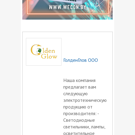
Провода термоэлектродные
Провода установочные
Разъемы и соединители
Тара для кабельной продукции
ГолденГлов ООО
Наша компания
предлагает вам
следующую
электротехническую
продукцию от
производителя: -
Светодиодные
светильники, лампы,
осветительное