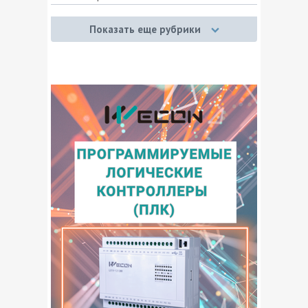
Кабели контрольные
Показать еще рубрики
Кабели промышленного интерфейса
Кабели сигнально-блокировочные
Кабели силовые
Кабели управления
Провод для систем сигнализации,
телекоммуникации, управления и сбора
данных
Провода выводные
Провода и шнуры соединительные
Провода изолированные для воздушных
линий
Провода неизолированные, токопроводящие
жилы
Провода обмоточные
Провода повышенного сопротивления