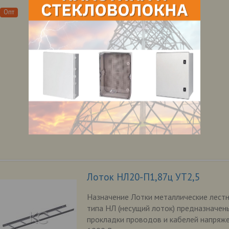
и
Опт
Лоток НЛ20-П1,87ц УТ2,5
Назначение Лотки металлические лест
типа НЛ (несущий лоток) предназначен
прокладки проводов и кабелей напряж