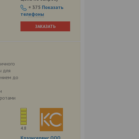
+ 375
Показать
телефоны
ЗАКАЗАТЬ
ничного
ы для
ением до
и
оротами
4.8
Крэзисервис ООО