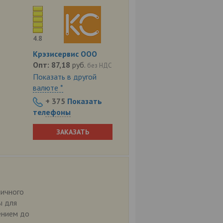
4.8
Крэзисервис ООО
Опт:
87,18
руб.
без НДС
Показать в другой
валюте *
+ 375
Показать
телефоны
ЗАКАЗАТЬ
ничного
ы для
ением до