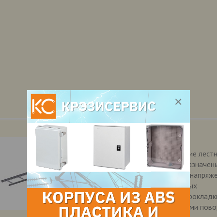
Лоток НЛ-40
Назначение Лотки металлические лест
типа НЛ (несущий лоток) предназначен
прокладки проводов и кабелей напряж
1000 В при выполнении открытых
электропроводок и открытой прокладк
кабельных линий с необходимыми пов