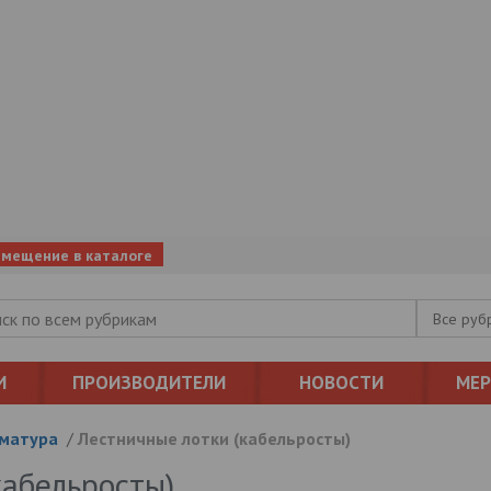
змещение в каталоге
Все руб
И
ПРОИЗВОДИТЕЛИ
НОВОСТИ
МЕ
рматура
/
Лестничные лотки (кабельросты)
кабельросты)