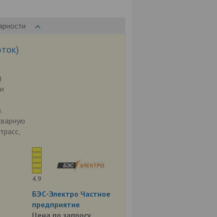
ярности
оток)
)
ли
.
сварную
трасс,
4.9
БЭС-Электро Частное
предприятие
Цена по запросу