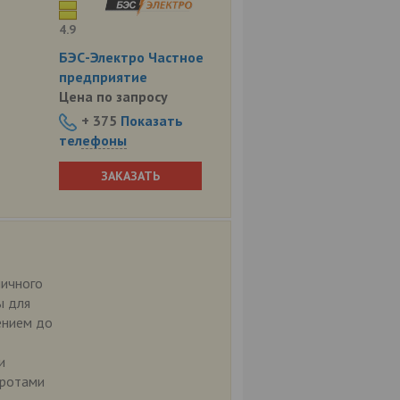
4.9
БЭС-Электро Частное
предприятие
Цена по запросу
+ 375
Показать
телефоны
ЗАКАЗАТЬ
ничного
ы для
ением до
и
оротами