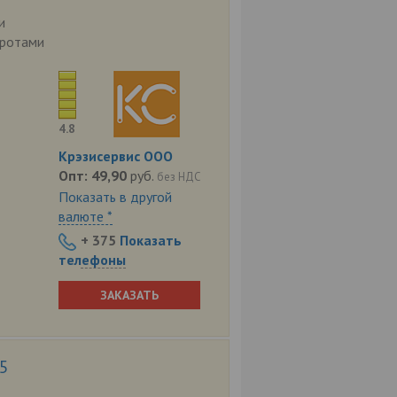
и
оротами
4.8
Крэзисервис ООО
Опт:
49,90
руб.
без НДС
Показать в другой
валюте *
+ 375
Показать
телефоны
ЗАКАЗАТЬ
5