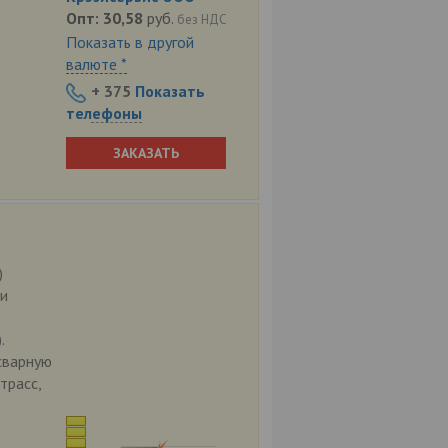
Опт:
30,58
руб.
без НДС
Показать в другой
валюте *
+ 375
Показать
телефоны
ЗАКАЗАТЬ
)
ли
.
сварную
трасс,