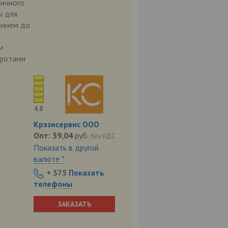
ничного
ы для
ением до
и
оротами
4.8
Крэзисервис ООО
Опт:
39,04
руб.
без НДС
Показать в другой
валюте *
+ 375
Показать
телефоны
ЗАКАЗАТЬ