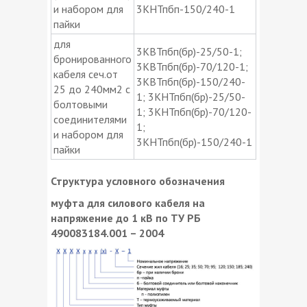
и набором для
3КНТпбп-150/240-1
пайки
для
3КВТпбп(бр)-25/50-1;
бронированного
3КВТпбп(бр)-70/120-1;
кабеля сеч.от
3КВТпбп(бр)-150/240-
25 до 240мм2 с
1; 3КНТпбп(бр)-25/50-
болтовыми
1; 3КНТпбп(бр)-70/120-
соединителями
1;
и набором для
3КНТпбп(бр)-150/240-1
пайки
Структура условного обозначения
муфта для силового кабеля на
напряжение до 1 кВ по ТУ РБ
490083184.001 – 2004