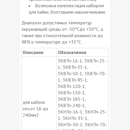
Возможна комплектация набором
для пайки, болтовыми наконечниками.
Диапазон допустимых температур
окружающей среды от -50°Cдо +50°C, а
также при относительной влажности до
98% и температуре до +35°C.
Описание
Обозначение
3КВТп-16-1; 3КВТп-25-
1; 3КВТп-35-1;
3КВТп-50-1; 3КВТп-70-
1; 3КВТп-95-1;
3КВТп-120-1;
3КВТп-150-1;
3КВТп-185-1;
для кабеля
3КВТп-240-1;
сеч.от 16 до
3КНТп-16-1; 3КНТп-25-
240мм2
1; 3КНТп-35-1;
3КНТп-50-1; 3КНТп-70-