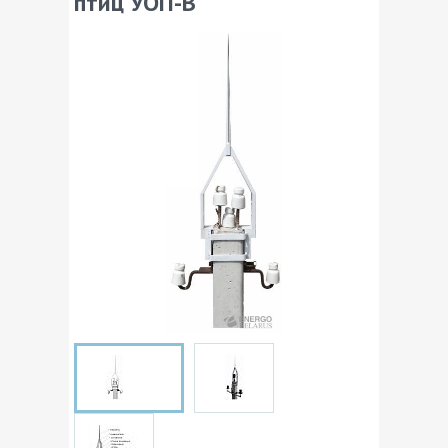
птиц УОП-В