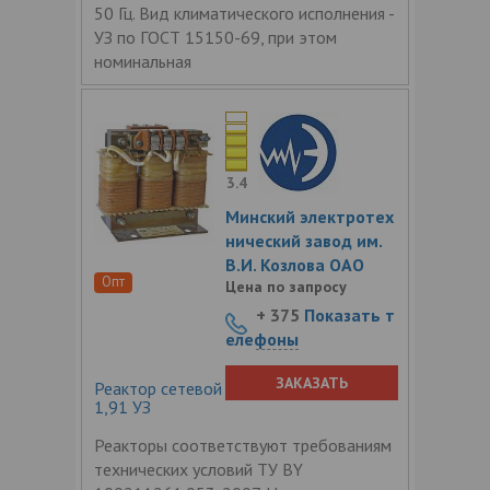
50 Гц. Вид климатического исполнения -
УЗ по ГОСТ 15150-69, при этом
номинальная
3.4
Минский электротех
нический завод им.
В.И. Козлова ОАО
Опт
Цена по запросу
+ 375
Показать т
елефоны
ЗАКАЗАТЬ
Реактор сетевой трехфазный РТСС-16-
1,91 УЗ
Реакторы соответствуют требованиям
технических условий ТУ BY