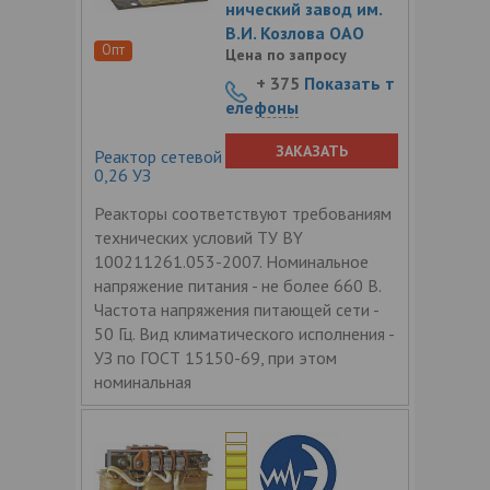
нический завод им.
В.И. Козлова ОАО
Опт
Цена по запросу
+ 375
Показать т
елефоны
ЗАКАЗАТЬ
Реактор сетевой трехфазный РТСС-80-
0,26 УЗ
Реакторы соответствуют требованиям
технических условий ТУ BY
100211261.053-2007. Номинальное
напряжение питания - не более 660 В.
Частота напряжения питающей сети -
50 Гц. Вид климатического исполнения -
УЗ по ГОСТ 15150-69, при этом
номинальная