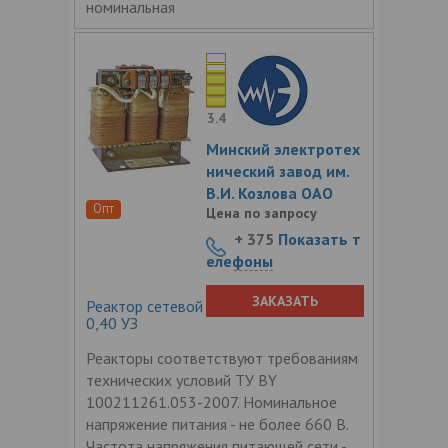
номинальная
3.4
Минский электротех
нический завод им.
В.И. Козлова ОАО
Опт
Цена по запросу
+ 375
Показать т
елефоны
ЗАКАЗАТЬ
Реактор сетевой трехфазный РТСС-48-
0,40 УЗ
Реакторы соответствуют требованиям
технических условий ТУ BY
100211261.053-2007. Номинальное
напряжение питания - не более 660 В.
Частота напряжения питающей сети -