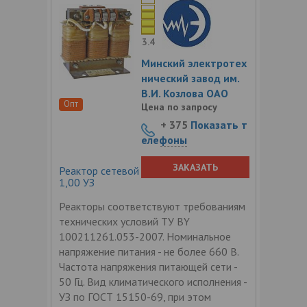
3.4
Минский электротех
нический завод им.
В.И. Козлова ОАО
Опт
Цена по запросу
+ 375
Показать т
елефоны
ЗАКАЗАТЬ
Реактор сетевой трехфазный РТСС-36-
1,00 УЗ
Реакторы соответствуют требованиям
технических условий ТУ BY
100211261.053-2007. Номинальное
напряжение питания - не более 660 В.
Частота напряжения питающей сети -
50 Гц. Вид климатического исполнения -
УЗ по ГОСТ 15150-69, при этом