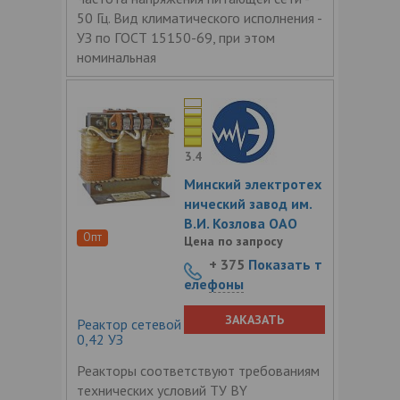
50 Гц. Вид климатического исполнения -
УЗ по ГОСТ 15150-69, при этом
номинальная
3.4
Минский электротех
нический завод им.
В.И. Козлова ОАО
Опт
Цена по запросу
+ 375
Показать т
елефоны
ЗАКАЗАТЬ
Реактор сетевой трехфазный РТСС-50-
0,42 УЗ
Реакторы соответствуют требованиям
технических условий ТУ BY