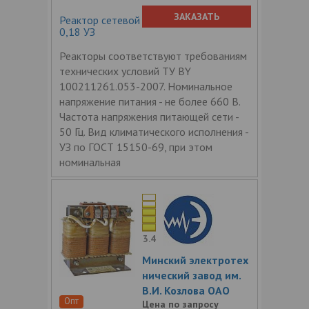
ЗАКАЗАТЬ
Реактор сетевой трехфазный РТСС-75-
0,18 УЗ
Реакторы соответствуют требованиям
технических условий ТУ BY
100211261.053-2007. Номинальное
напряжение питания - не более 660 В.
Частота напряжения питающей сети -
50 Гц. Вид климатического исполнения -
УЗ по ГОСТ 15150-69, при этом
номинальная
3.4
Минский электротех
нический завод им.
В.И. Козлова ОАО
Опт
Цена по запросу