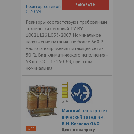
ЗАКАЗАТЬ
Реактор сетевой трехфазный РТСС-30-
0,70 УЗ
Реакторы соответствуют требованиям
технических условий ТУ BY
100211261.053-2007. Номинальное
напряжение питания - не более 660 В.
Частота напряжения питающей сети -
50 Гц. Вид климатического исполнения -
УЗ по ГОСТ 15150-69, при этом
номинальная
3.4
Минский электротех
нический завод им.
В.И. Козлова ОАО
Опт
Цена по запросу