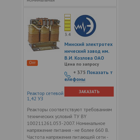
3.4
Минский электротех
нический завод им.
В.И. Козлова ОАО
Опт
Цена по запросу
+ 375
Показать т
елефоны
ЗАКАЗАТЬ
Реактор сетевой трехфазный РТСС-15-
1,42 УЗ
Реакторы соответствуют требованиям
технических условий ТУ BY
100211261.053-2007. Номинальное
напряжение питания - не более 660 В.
Частота напряжения питающей сети -