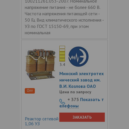
100211261.053-2007. Номинальное
напряжение питания - не более 660 В.
Частота напряжения питающей сети -
50 Гц. Вид климатического исполнения -
УЗ по ГОСТ 15150-69, при этом
номинальная
3.4
Минский электротех
нический завод им.
В.И. Козлова ОАО
Опт
Цена по запросу
+ 375
Показать т
елефоны
ЗАКАЗАТЬ
Реактор сетевой трехфазный РТСС-20-
1,06 УЗ