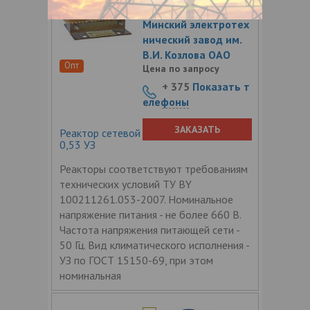
3.4
Минский электротех
нический завод им.
В.И. Козлова ОАО
Опт
Цена по запросу
+ 375
Показать т
елефоны
ЗАКАЗАТЬ
Реактор сетевой трехфазный РТСС-40-
0,53 УЗ
Реакторы соответствуют требованиям
технических условий ТУ BY
100211261.053-2007. Номинальное
напряжение питания - не более 660 В.
Частота напряжения питающей сети -
50 Гц. Вид климатического исполнения -
УЗ по ГОСТ 15150-69, при этом
номинальная