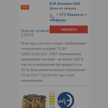
В.И. Козлова ОАО
Опт
Цена по запросу
+ 375
Показать т
елефоны
ЗАКАЗАТЬ
Реактор сетевой трехфазный РТСС-10-
2,20 УЗ
Реакторы соответствуют требованиям
технических условий ТУ BY
100211261.053-2007. Номинальное
напряжение питания - не более 660 В.
Частота напряжения питающей сети -
50 Гц. Вид климатического исполнения -
УЗ по ГОСТ 15150-69, при этом
номинальная
3.4