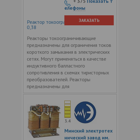
+ 375
Показать т
елефоны
ЗАКАЗАТЬ
Реактор токоограничивающий РТТ
0,38
Реакторы токоограничивающие
предназначены для ограничения токов
короткого замыкания в электрических
сетях. Могут применяться в качестве
индуктивного балластного
сопротивления в схемах тиристорных
преобразователей. Реакторы
предназначены для
3.4
Минский электротех
нический завод им.