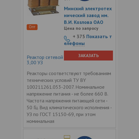
Минский электротех
нический завод им.
В.И. Козлова ОАО
Опт
Цена по запросу
+ 375
Показать т
елефоны
ЗАКАЗАТЬ
Реактор сетевой трехфазный РТСС-10-
3,00 УЗ
Реакторы соответствуют требованиям
технических условий ТУ BY
100211261.053-2007. Номинальное
напряжение питания - не более 660 В.
Частота напряжения питающей сети -
50 Гц. Вид климатического исполнения -
УЗ по ГОСТ 15150-69, при этом
номинальная