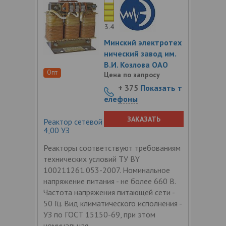
3.4
Минский электротех
нический завод им.
В.И. Козлова ОАО
Опт
Цена по запросу
+ 375
Показать т
елефоны
ЗАКАЗАТЬ
Реактор сетевой трехфазный РТСС-10-
4,00 УЗ
Реакторы соответствуют требованиям
технических условий ТУ BY
100211261.053-2007. Номинальное
напряжение питания - не более 660 В.
Частота напряжения питающей сети -
50 Гц. Вид климатического исполнения -
УЗ по ГОСТ 15150-69, при этом
номинальная