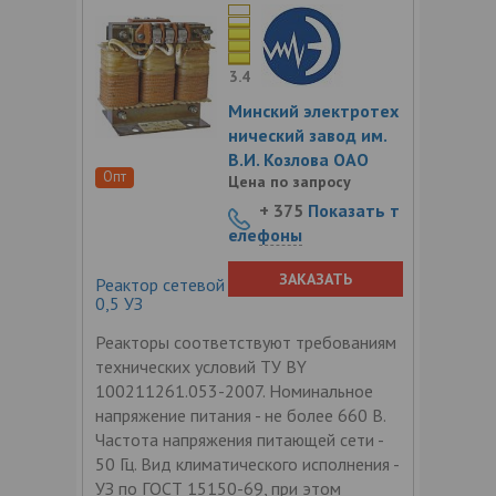
3.4
Минский электротех
нический завод им.
В.И. Козлова ОАО
Опт
Цена по запросу
+ 375
Показать т
елефоны
ЗАКАЗАТЬ
Реактор сетевой трехфазный РТСС-80-
0,5 УЗ
Реакторы соответствуют требованиям
технических условий ТУ BY
100211261.053-2007. Номинальное
напряжение питания - не более 660 В.
Частота напряжения питающей сети -
50 Гц. Вид климатического исполнения -
УЗ по ГОСТ 15150-69, при этом