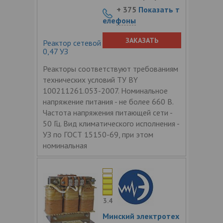
+ 375
Показать т
елефоны
ЗАКАЗАТЬ
Реактор сетевой трехфазный РТСС-63-
0,47 УЗ
Реакторы соответствуют требованиям
технических условий ТУ BY
100211261.053-2007. Номинальное
напряжение питания - не более 660 В.
Частота напряжения питающей сети -
50 Гц. Вид климатического исполнения -
УЗ по ГОСТ 15150-69, при этом
номинальная
3.4
Минский электротех