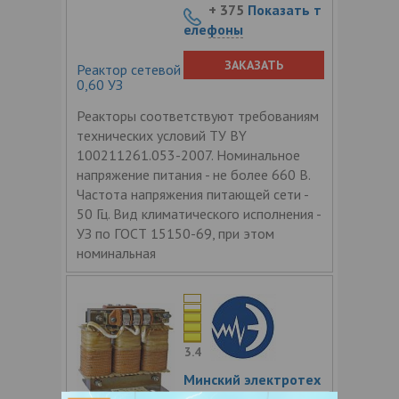
+ 375
Показать т
елефоны
ЗАКАЗАТЬ
Реактор сетевой трехфазный РТСС-32-
0,60 УЗ
Реакторы соответствуют требованиям
технических условий ТУ BY
100211261.053-2007. Номинальное
напряжение питания - не более 660 В.
Частота напряжения питающей сети -
50 Гц. Вид климатического исполнения -
УЗ по ГОСТ 15150-69, при этом
номинальная
3.4
Минский электротех
нический завод им.