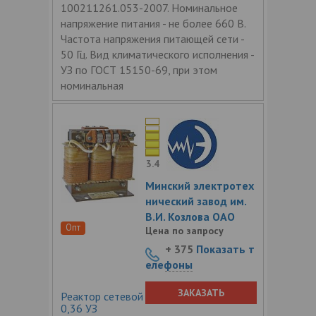
100211261.053-2007. Номинальное
напряжение питания - не более 660 В.
Частота напряжения питающей сети -
50 Гц. Вид климатического исполнения -
УЗ по ГОСТ 15150-69, при этом
номинальная
3.4
Минский электротех
нический завод им.
В.И. Козлова ОАО
Опт
Цена по запросу
+ 375
Показать т
елефоны
ЗАКАЗАТЬ
Реактор сетевой трехфазный РТСС-60-
0,36 УЗ