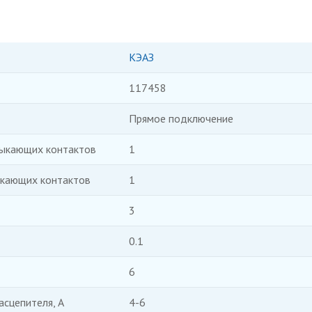
КЭАЗ
117458
Прямое подключение
мыкающих контактов
1
ыкающих контактов
1
3
0.1
6
асцепителя, А
4-6