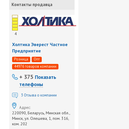
Контакты продавца
4
Холтика Эверест Частное
Предприятие
Розница
Опт
44976 товаров компании
+ 375
Показать
телефоны
3
Отзыва о компании
Адрес:
220090, Беларусь, Минская обл.,
Минск, ул. Олешева, 1, пом. 316,
ком. 202