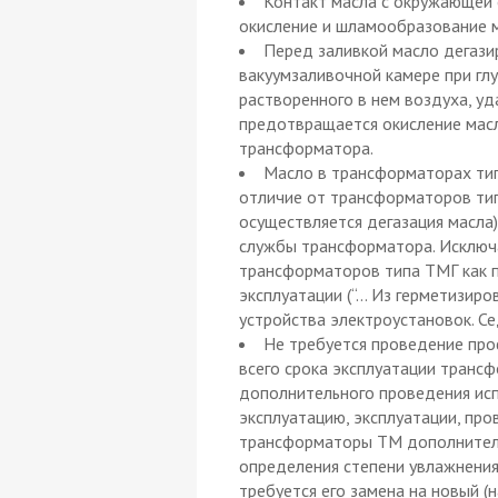
Контакт масла с окружающей 
окисление и шламообразование м
Перед заливкой масло дегазир
вакуумзаливочной камере при глу
растворенного в нем воздуха, у
предотвращается окисление масл
трансформатора.
Масло в трансформаторах тип
отличие от трансформаторов тип
осуществляется дегазация масла)
службы трансформатора. Исключ
трансформаторов типа ТМГ как пр
эксплуатации (“… Из герметизир
устройства электроустановок. Седь
Не требуется проведение про
всего срока эксплуатации транс
дополнительного проведения исп
эксплуатацию, эксплуатации, про
трансформаторы ТМ дополнитель
определения степени увлажнения
требуется его замена на новый (