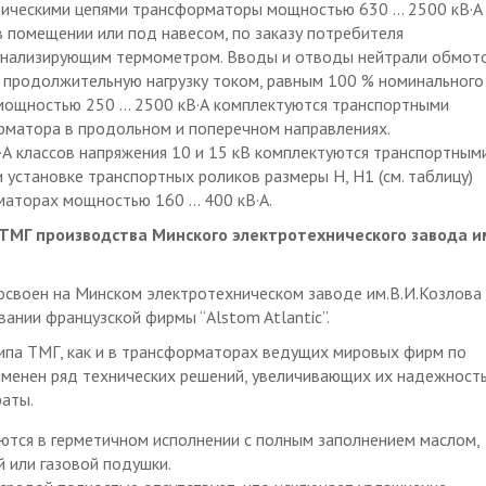
рическими цепями трансформаторы мощностью 630 … 2500 кВ·А
 помещении или под навесом, по заказу потребителя
гнализирующим термометром. Вводы и отводы нейтрали обмот
продолжительную нагрузку током, равным 100 % номинального
мощностью 250 … 2500 кВ·А комплектуются транспортными
матора в продольном и поперечном направлениях.
 классов напряжения 10 и 15 кВ комплектуются транспортным
 установке транспортных роликов размеры Н, Н1 (см. таблицу)
маторах мощностью 160 … 400 кВ·А.
МГ производства Минского электротехнического завода и
своен на Минском электротехническом заводе им.В.И.Козлова 
вании французской фирмы “Alstom Atlantic”.
па ТМГ, как и в трансформаторах ведущих мировых фирм по
менен ряд технических решений, увеличивающих их надежност
аты.
тся в герметичном исполнении с полным заполнением маслом,
 или газовой подушки.