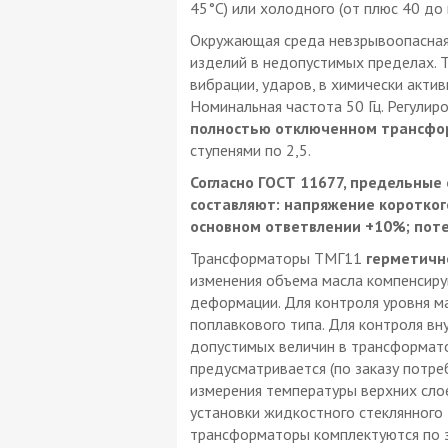
45°С) или холодного (от плюс 40 до 
Окружающая среда невзрывоопасная
изделий в недопустимых пределах. 
вибрации, ударов, в химически акти
Номинальная частота 50 Гц. Регули
полностью отключенном трансфо
ступенями по 2,5.
Согласно ГОСТ 11677, предельны
составляют: напряжение коротког
основном ответвлении +10%; поте
Трансформаторы ТМГ11
герметичн
изменения объема масла компенсирую
деформации. Для контроля уровня м
поплавкового типа. Для контроля вн
допустимых величин в трансформат
предусматривается (по заказу потре
измерения температуры верхних сло
установки жидкостного стеклянног
трансформаторы комплектуются по з