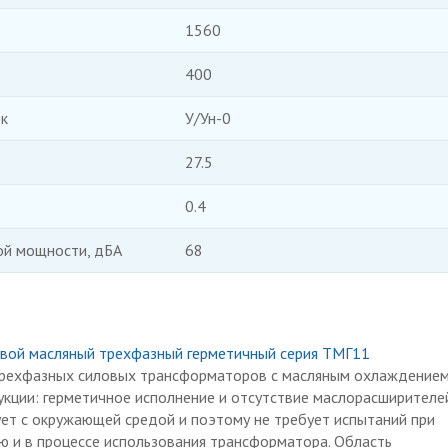
1560
400
к
У/Ун-0
27.5
0.4
ой мощности, дБА
68
вой масляный трехфазный герметичный серия ТМГ11
трехфазных силовых трансформаторов с масляным охлаждением
кции: герметичное исполнение и отсутствие маслорасширителей
ет с окружающей средой и поэтому не требует испытаний при
ю и в процессе использования трансформатора. Область