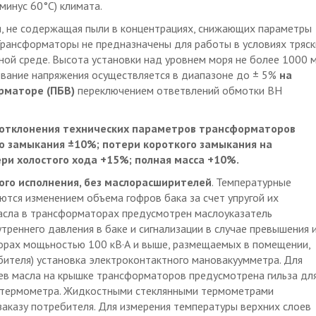
минус 60°С) климата.
, не содержащая пыли в концентрациях, снижающих параметры
Трансформаторы не предназначены для работы в условиях тряск
вной среде. Высота установки над уровнем моря не более 1000 м
рование напряжения осуществляется в диапазоне до ± 5%
на
рматоре (ПБВ)
переключением ответвлений обмотки ВН
е отклонения технических параметров трансформаторов
о замыкания ±10%; потери короткого замыкания на
ри холостого хода +15%; полная масса +10%.
ого исполнения, без маслорасширителей
. Температурные
тся изменением объема гофров бака за счет упругой их
асла в трансформаторах предусмотрен маслоуказатель
утреннего давления в баке и сигнализации в случае превышения 
орах мощьностью 100 кВ·А и выше, размещаемых в помещении,
бителя) установка электроконтактного мановакуумметра. Для
ев масла на крышке трансформаторов предусмотрена гильза дл
о термометра. Жидкостными стеклянными термометрами
аказу потребителя. Для измерения температуры верхних слоев