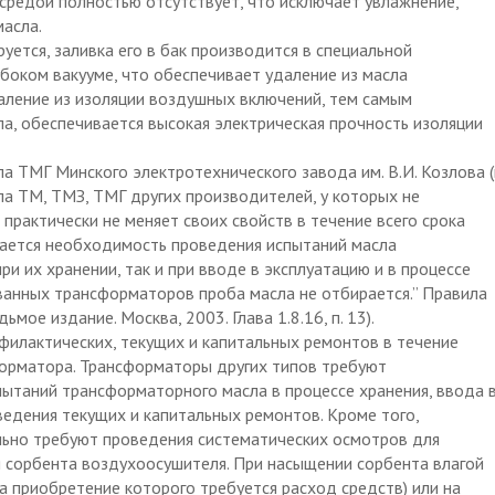
средой полностью отсутствует, что исключает увлажнение,
асла.
уется, заливка его в бак производится в специальной
боком вакууме, что обеспечивает удаление из масла
даление из изоляции воздушных включений, тем самым
а, обеспечивается высокая электрическая прочность изоляции
а ТМГ Минского электротехнического завода им. В.И. Козлова (
а ТМ, ТМЗ, ТМГ других производителей, у которых не
 практически не меняет своих свойств в течение всего срока
ается необходимость проведения испытаний масла
и их хранении, так и при вводе в эксплуатацию и в процессе
ованных трансформаторов проба масла не отбирается.” Правила
мое издание. Москва, 2003. Глава 1.8.16, п. 13).
филактических, текущих и капитальных ремонтов в течение
форматора. Трансформаторы других типов требуют
ытаний трансформаторного масла в процессе хранения, ввода 
ведения текущих и капитальных ремонтов. Кроме того,
но требуют проведения систематических осмотров для
 сорбента воздухоосушителя. При насыщении сорбента влагой
на приобретение которого требуется расход средств) или на