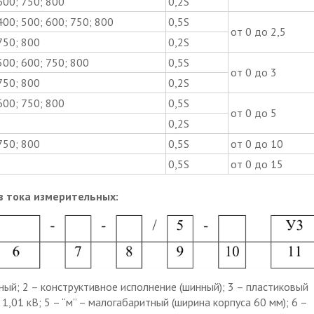
600; 750; 800
0,2S
400; 500; 600; 750; 800
0,5S
от 0 до 2,5
750; 800
0,2S
500; 600; 750; 800
0,5S
от 0 до 3
750; 800
0,2S
600; 750; 800
0,5S
от 0 до 5
0,2S
750; 800
0,5S
от 0 до 10
0,5S
от 0 до 15
 тока измерительных:
ый; 2 – конструктивное исполнение (шинный); 3 – пластиковый
1,01 кВ; 5 – “м” – малогабаритный (ширина корпуса 60 мм); 6 –