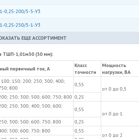
1-0,2S-200/5-5-У3
1-0,2S-250/5-1-У3
ОКАЗАТЬ ЕЩЕ АССОРТИМЕНТ
 ТШП-1,01м30 (30 мм):
Класс
Мощность
ный первичный ток, А
точности
нагрузки, ВА
; 100; 150; 200; 250; 300; 400;
0,5S
750; 800
от 0 до 0,5
200; 250; 300; 500; 600; 750; 800
0,2S
200; 250; 300; 400; 500; 600;
0,5S
от 0 до 1
250; 300; 500; 600; 750; 800
0,2S
400; 500; 600; 750; 800
0,5S
от 0 до 2