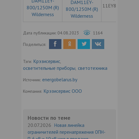
DAM11EY-
11EY800/1250
800/1250M (R)
Wilderness
Дата публикации:
04.08.2023
1164
Поделиться:
Крэзисервис
Тэги:
,
осветительные приборы
светотехника
,
energobelarus.by
Источник:
Крэзисервис ООО
Компания:
Новости по теме
20.07.2026
Новая линейка
ограничителей перенапряжения ОПН-
П-6 кВ и 10 кВ уже в продаже