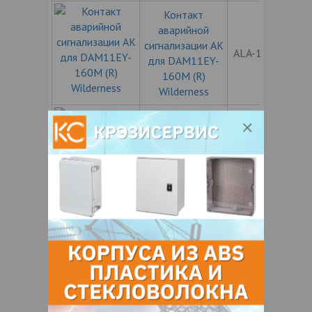
Контакт
аварийной
сигнализации АК
ALA-11EY160
для DAM11EY-
160M (R)
Wilderness
Контакт
аварийной
сигнализации АК
ALA-11EY250
для DAM11EY-
250M (R)
Wilderness
Контакт
аварийной
сигнализации АК
ALA-11EY400-
для DAM11EY-
1250
400-1250M (R)
Wilderness