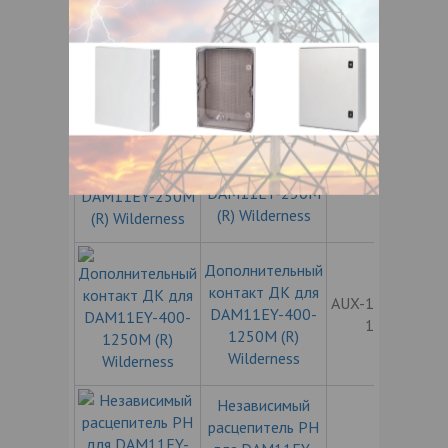
Дополнительный
контакт ДК для
AUX-11EY160
DAM11EY-160M
(R) Wilderness
Дополнительный
контакт ДК для
AUX-11EY250
DAM11EY-250M
(R) Wilderness
Дополнительный
контакт ДК для
AUX-11EY400-
DAM11EY-400-
1250
1250M (R)
Wilderness
Независимый
расцепитель РН