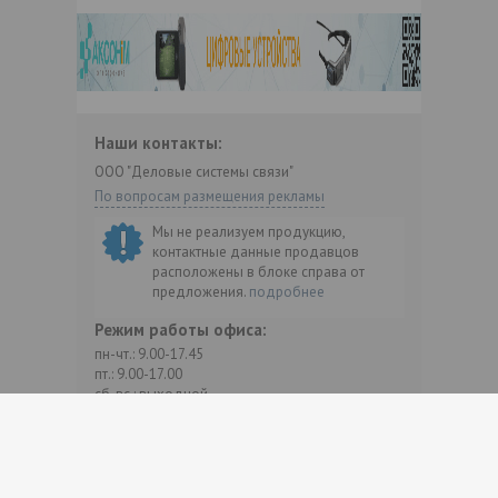
Наши контакты:
ООО "Деловые системы связи"
По вопросам размещения рекламы
Мы не реализуем продукцию,
контактные данные продавцов
расположены в блоке справа от
предложения.
подробнее
Режим работы офиса:
пн-чт.: 9.00-17.45
пт.: 9.00-17.00
сб-вс.: выходной
Мы в соцсетях: