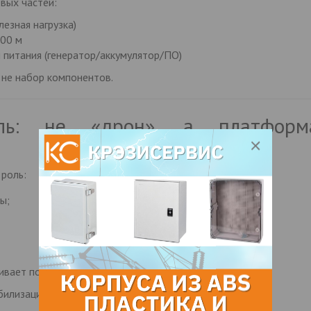
евых частей:
езная нагрузка)
100 м
 питания (генератор/аккумулятор/ПО)
а не набор компонентов.
ль: не «дрон», а платформ
роль:
ы;
ивает позицию, как мачта.
илизации, отличных от классических дронов.