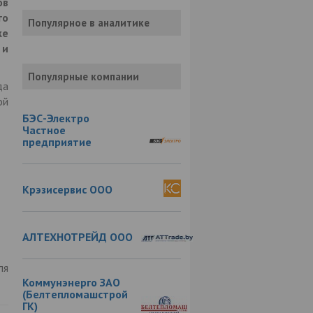
ов
о
Популярное в аналитике
же
 и
Популярные компании
да
ой
БЭС-Электро
Частное
предприятие
Крэзисервис ООО
АЛТЕХНОТРЕЙД ООО
ля
Коммунэнерго ЗАО
(Белтепломашстрой
ГК)