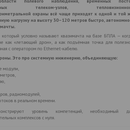
ласти полевого наблюдения, временных пост
ных телеком-узлов, тепловизионног
риметральной охраны всё чаще приходят к одной и той 
зную нагрузку на высоту 30–120 метров быстро, автономно
 мачты.
в, который условно называют квазимачта на базе БПЛА — ког
е как «летающий дрон», а как подъёмная точка для полезн
анная с оператором по Ethernet-кабелю.
дроны. Это про системную инженерию, объединяющую:
е модули,
 метров,
лю,
оров, радиомодулей,
отоков в реальном времени.
нстрируют уровень компетенций, необходимый д
ельных комплексов с нуля.