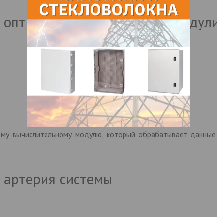
 оптика, тепловизор, радиомодули
ому вычислительному модулю, который обрабатывает данные
к артерия системы