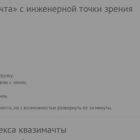
чта» с инженерной точки зрения
рузку;
елю с земли;
;
мли.
ачта, но с возможностью развернуть её за минуты.
екса квазимачты