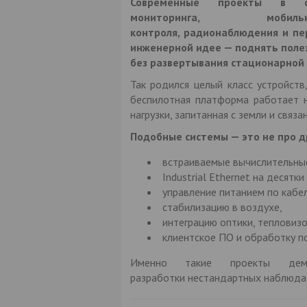
Современные проекты в об
мониторинга, мобиль
контроля, радионаблюдения и пе
инженерной идее —
поднять поле
без развертывания стационарной
Так родился целый класс устройст
беспилотная платформа работает н
нагрузки, запитанная с земли и связ
Подобные системы — это не про 
встраиваемые вычислительны
Industrial Ethernet на десятки
управление питанием по кабе
стабилизацию в воздухе,
интеграцию оптики, тепловиз
клиентское ПО и обработку п
Именно такие проекты демо
разработки нестандартных наблюдат